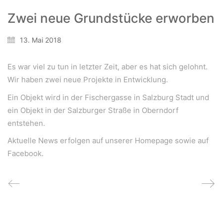
Zwei neue Grundstücke erworben
Wir schaffen Lebensräume, die die Außenwelt mit der
Innenwelt verbinden. Das Persönliche steht stets im
13. Mai 2018
Vordergrund.
Es war viel zu tun in letzter Zeit, aber es hat sich gelohnt.
Wir haben zwei neue Projekte in Entwicklung.
Kontakt
Ein Objekt wird in der Fischergasse in Salzburg Stadt und
Newsletter
ein Objekt in der Salzburger Straße in Oberndorf
Impressum
entstehen.
Datenschutzerklärung – WeiserLeben
Aktuelle News erfolgen auf unserer Homepage sowie auf
Facebook.
© Copyright WeiserLeben - A&M Weiser GmbH