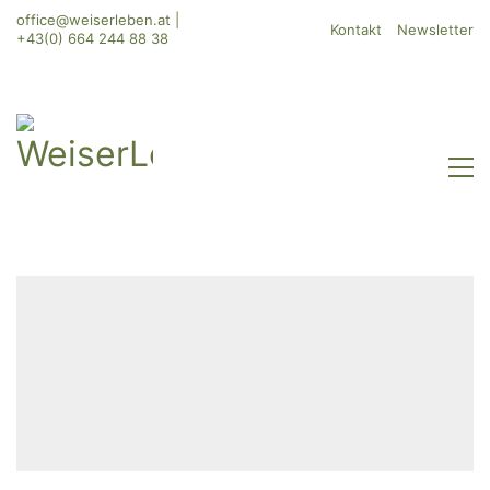
office@weiserleben.at
|
Kontakt
Newsletter
+43(0) 664 244 88 38
WeiserLeben GmbH
Bergheimerstraße 45
A-5020 Salzburg
office@weiserleben.at
+43(0) 664 244 88 38