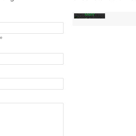
von
Google.
Mehr
erfahren
Karte
laden
e
Google
Maps immer
entsperren