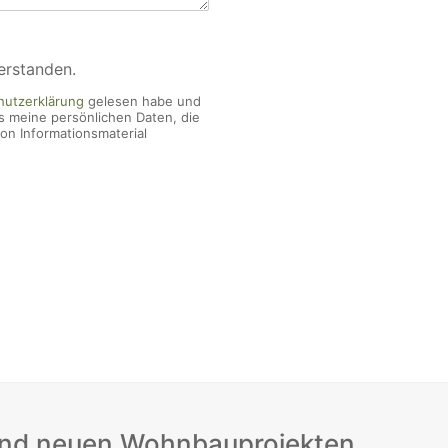
erstanden.
hutzerklärung
gelesen habe und
s meine persönlichen Daten, die
n Informationsmaterial
mit der Innenwelt verbinden. Das Persönliche steht stets 
 und neuen Wohnbauprojekten