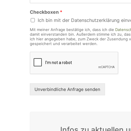
Checkboxen
*
Ich bin mit der Datenschutzerklärung einv
Mit meiner Anfrage bestätige ich, dass ich die
Datensc
WeiserLeben GmbH
damit einverstanden bin. Außerdem stimme ich zu, das
ich hier angegeben habe, zum Zweck der Zusendung vo
Bergheimerstraße 45
gespeichert und verarbeitet werden.
A-5020 Salzburg
office@weiserleben.at
+43(0) 664 244 88 38
Unverbindliche Anfrage senden
Wir schaffen Lebensräume, die die Außenwelt 
Kontakt
Newsletter
Infos zu aktuellen
Impressum