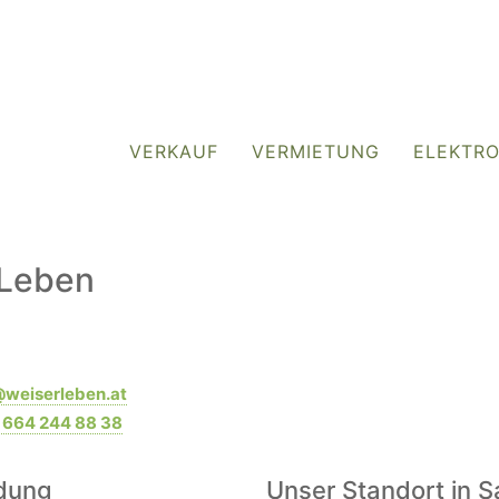
VERKAUF
VERMIETUNG
ELEKTR
rLeben
@weiserleben.at
Mit dem
Laden der
 664 244 88 38
Karte
akzeptieren
Sie die
ndung
Unser Standort in S
Datenschutzerklärung