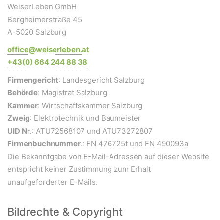
WeiserLeben GmbH
Bergheimerstraße 45
A-5020 Salzburg
WeiserLeben GmbH
Bergheimerstraße 45
office@weiserleben.at
A-5020 Salzburg
+43(0) 664 244 88 38
office@weiserleben.at
Firmengericht
: Landesgericht Salzburg
+43(0) 664 244 88 38
Behörde
: Magistrat Salzburg
Kammer
: Wirtschaftskammer Salzburg
Zweig
: Elektrotechnik und Baumeister
UID Nr
.: ATU72568107 und ATU73272807
Wir schaffen Lebensräume, die die Außenwelt mit der
Innenwelt verbinden. Das Persönliche steht stets im
Firmenbuchnummer
.: FN 476725t und FN 490093a
Vordergrund.
Die Bekanntgabe von E-Mail-Adressen auf dieser Website
entspricht keiner Zustimmung zum Erhalt
unaufgeforderter E-Mails.
Kontakt
Newsletter
Bildrechte & Copyright
Impressum