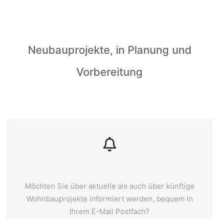
WeiserLeben GmbH
Neubauprojekte, in Planung und
Bergheimerstraße 45
Vorbereitung
A-5020 Salzburg
office@weiserleben.at
+43(0) 664 244 88 38
Wir schaffen Lebensräume, die die Außenwelt mit der
Innenwelt verbinden. Das Persönliche steht stets im
Vordergrund.
Möchten Sie über aktuelle als auch über künftige
Wohnbauprojekte informiert werden, bequem in
Kontakt
Ihrem E-Mail Postfach?
Newsletter