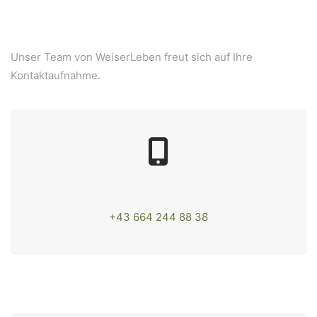
Unser Team von WeiserLeben freut sich auf Ihre
Kontaktaufnahme.
WeiserLeben GmbH
Bergheimerstraße 45
A-5020 Salzburg
+43 664 244 88 38
office@weiserleben.at
+43(0) 664 244 88 38