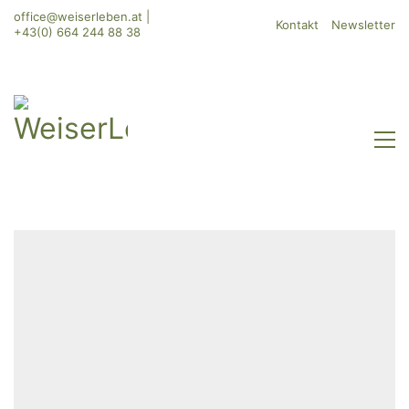
office@weiserleben.at
|
Kontakt
Newsletter
+43(0) 664 244 88 38
WeiserLeben GmbH
Bergheimerstraße 45
A-5020 Salzburg
office@weiserleben.at
+43(0) 664 244 88 38