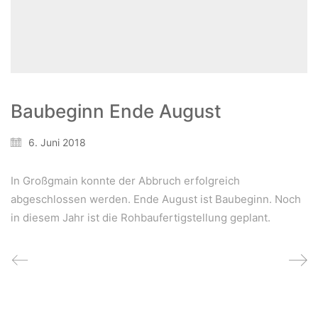
Wir schaffen Lebensräume, die die Außenwelt mit der
Innenwelt verbinden. Das Persönliche steht stets im
Vordergrund.
Baubeginn Ende August
Kontakt
6. Juni 2018
Newsletter
Impressum
In Großgmain konnte der Abbruch erfolgreich
Datenschutzerklärung – WeiserLeben
abgeschlossen werden. Ende August ist Baubeginn. Noch
in diesem Jahr ist die Rohbaufertigstellung geplant.
© Copyright WeiserLeben - A&M Weiser GmbH