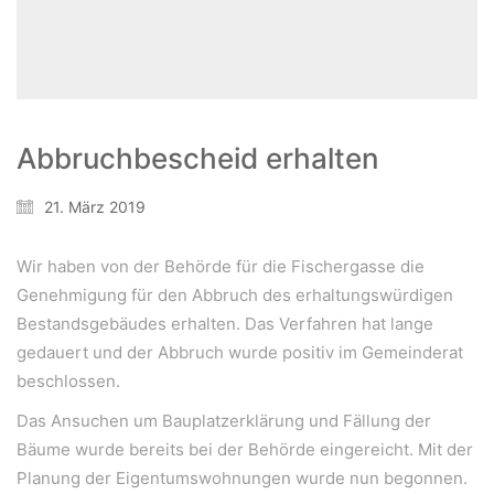
WeiserLeben GmbH
Bergheimerstraße 45
A-5020 Salzburg
office@weiserleben.at
+43(0) 664 244 88 38
Abbruchbescheid erhalten
21. März 2019
Wir schaffen Lebensräume, die die Außenwelt mit der
Innenwelt verbinden. Das Persönliche steht stets im
Wir haben von der Behörde für die Fischergasse die
Vordergrund.
Genehmigung für den Abbruch des erhaltungswürdigen
Bestandsgebäudes erhalten. Das Verfahren hat lange
gedauert und der Abbruch wurde positiv im Gemeinderat
Kontakt
beschlossen.
Newsletter
Das Ansuchen um Bauplatzerklärung und Fällung der
Impressum
Bäume wurde bereits bei der Behörde eingereicht. Mit der
Datenschutzerklärung – WeiserLeben
Planung der Eigentumswohnungen wurde nun begonnen.