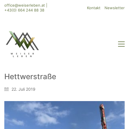
office@weiserleben.at
|
Kontakt
Newsletter
+43(0) 664 244 88 38
Hettwerstraße
WeiserLeben GmbH
22. Juli 2019
Bergheimerstraße 45
A-5020 Salzburg
office@weiserleben.at
+43(0) 664 244 88 38