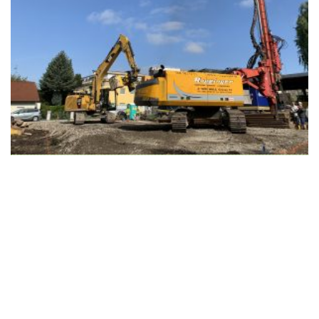
Wir schaffen Lebensräume, die die Außenwelt mit der
Innenwelt verbinden. Das Persönliche steht stets im
Vordergrund.
Kontakt
Newsletter
Impressum
Datenschutzerklärung – WeiserLeben
© Copyright WeiserLeben - A&M Weiser GmbH