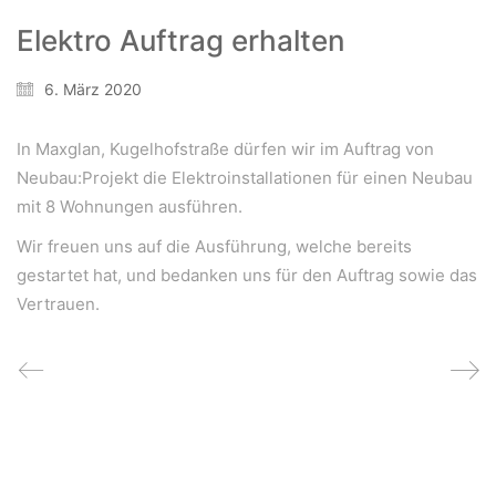
Elektro Auftrag erhalten
Wir schaffen Lebensräume, die die Außenwelt mit der
Innenwelt verbinden. Das Persönliche steht stets im
6. März 2020
Vordergrund.
In Maxglan, Kugelhofstraße dürfen wir im Auftrag von
Neubau:Projekt die Elektroinstallationen für einen Neubau
Kontakt
mit 8 Wohnungen ausführen.
Newsletter
Wir freuen uns auf die Ausführung, welche bereits
Impressum
gestartet hat, und bedanken uns für den Auftrag sowie das
Datenschutzerklärung – WeiserLeben
Vertrauen.
© Copyright WeiserLeben - A&M Weiser GmbH