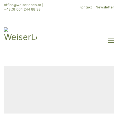
office@weiserleben.at
|
Kontakt
Newsletter
+43(0) 664 244 88 38
WeiserLeben GmbH
Bergheimerstraße 45
A-5020 Salzburg
office@weiserleben.at
+43(0) 664 244 88 38