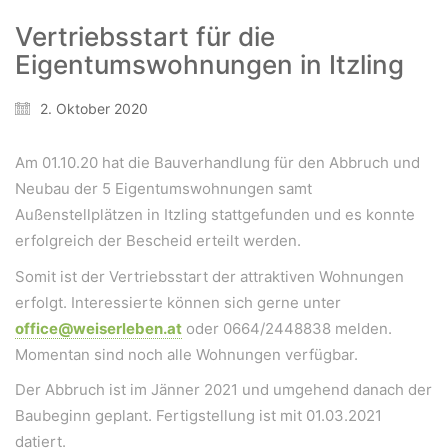
A-5020 Salzburg
Vertriebsstart für die
office@weiserleben.at
Eigentumswohnungen in Itzling
+43(0) 664 244 88 38
2. Oktober 2020
Wir schaffen Lebensräume, die die Außenwelt mit der
Am 01.10.20 hat die Bauverhandlung für den Abbruch und
Innenwelt verbinden. Das Persönliche steht stets im
Neubau der 5 Eigentumswohnungen samt
Vordergrund.
Außenstellplätzen in Itzling stattgefunden und es konnte
erfolgreich der Bescheid erteilt werden.
Kontakt
Somit ist der Vertriebsstart der attraktiven Wohnungen
erfolgt. Interessierte können sich gerne unter
Newsletter
office@weiserleben.at
oder 0664/2448838 melden.
Impressum
Momentan sind noch alle Wohnungen verfügbar.
Datenschutzerklärung – WeiserLeben
Der Abbruch ist im Jänner 2021 und umgehend danach der
Baubeginn geplant. Fertigstellung ist mit 01.03.2021
datiert.