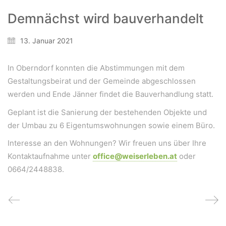
Demnächst wird bauverhandelt
Wir schaffen Lebensräume, die die Außenwelt mit der
Innenwelt verbinden. Das Persönliche steht stets im
13. Januar 2021
Vordergrund.
In Oberndorf konnten die Abstimmungen mit dem
Gestaltungsbeirat und der Gemeinde abgeschlossen
Kontakt
werden und Ende Jänner findet die Bauverhandlung statt.
Newsletter
Geplant ist die Sanierung der bestehenden Objekte und
Impressum
der Umbau zu 6 Eigentumswohnungen sowie einem Büro.
Datenschutzerklärung – WeiserLeben
Interesse an den Wohnungen? Wir freuen uns über Ihre
Kontaktaufnahme unter
office@weiserleben.at
oder
0664/2448838.
© Copyright WeiserLeben - A&M Weiser GmbH