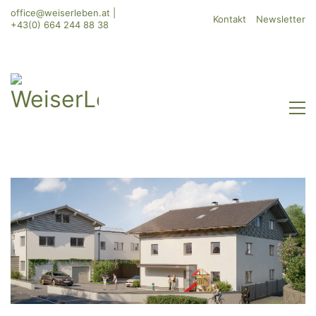
office@weiserleben.at
|
Kontakt
Newsletter
+43(0) 664 244 88 38
WeiserLeben GmbH
Bergheimerstraße 45
A-5020 Salzburg
office@weiserleben.at
+43(0) 664 244 88 38