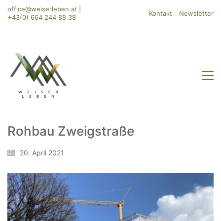
office@weiserleben.at
|
Kontakt
Newsletter
+43(0) 664 244 88 38
Rohbau Zweigstraße
WeiserLeben GmbH
20. April 2021
Bergheimerstraße 45
A-5020 Salzburg
office@weiserleben.at
+43(0) 664 244 88 38