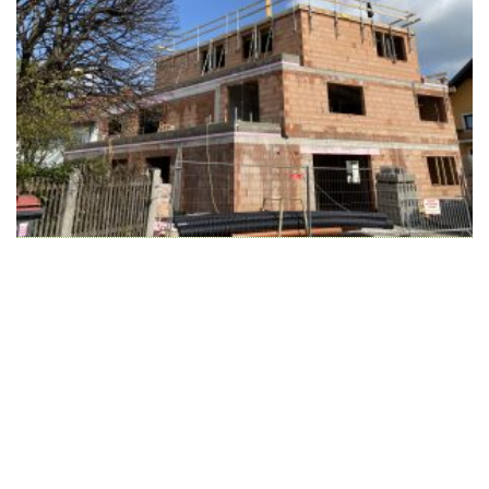
Wir schaffen Lebensräume, die die Außenwelt mit der
Innenwelt verbinden. Das Persönliche steht stets im
Vordergrund.
Kontakt
Newsletter
Impressum
Datenschutzerklärung – WeiserLeben
© Copyright WeiserLeben - A&M Weiser GmbH