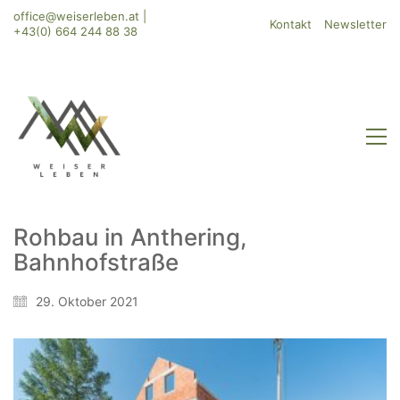
office@weiserleben.at
|
Kontakt
Newsletter
+43(0) 664 244 88 38
Rohbau in Anthering,
Bahnhofstraße
WeiserLeben GmbH
Bergheimerstraße 45
29. Oktober 2021
A-5020 Salzburg
office@weiserleben.at
+43(0) 664 244 88 38