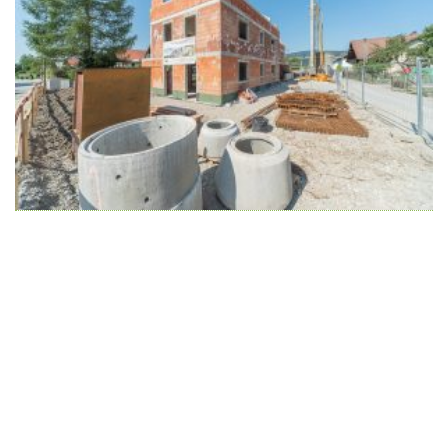
Wir schaffen Lebensräume, die die Außenwelt mit der
Innenwelt verbinden. Das Persönliche steht stets im
Vordergrund.
Kontakt
Newsletter
Impressum
Datenschutzerklärung – WeiserLeben
© Copyright WeiserLeben - A&M Weiser GmbH