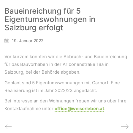
Baueinreichung für 5
Eigentumswohnungen in
Wir schaffen Lebensräume, die die Außenwelt mit der
Salzburg erfolgt
Innenwelt verbinden. Das Persönliche steht stets im
Vordergrund.
19. Januar 2022
Vor kurzem konnten wir die Abbruch- und Baueinreichung
Kontakt
für das Bauvorhaben in der Aribonenstraße 18a in
Newsletter
Salzburg, bei der Behörde abgeben.
Impressum
Geplant sind 5 Eigentumswohnungen mit Carport. Eine
Datenschutzerklärung – WeiserLeben
Realisierung ist im Jahr 2022/23 angedacht.
Bei Interesse an den Wohnungen freuen wir uns über Ihre
Kontaktaufnahme unter
office@weiserleben.at
.
© Copyright WeiserLeben - A&M Weiser GmbH