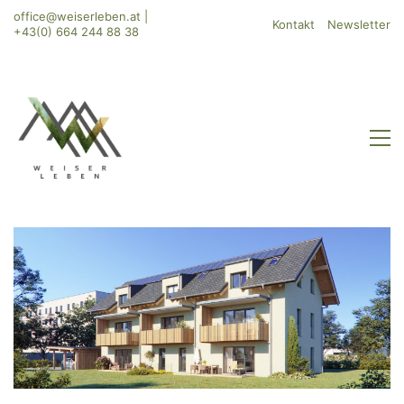
office@weiserleben.at
|
Kontakt
Newsletter
+43(0) 664 244 88 38
WeiserLeben GmbH
Bergheimerstraße 45
A-5020 Salzburg
office@weiserleben.at
+43(0) 664 244 88 38