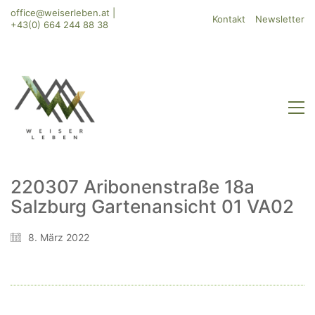
office@weiserleben.at
|
Kontakt
Newsletter
+43(0) 664 244 88 38
220307 Aribonenstraße 18a
Salzburg Gartenansicht 01 VA02
WeiserLeben GmbH
Bergheimerstraße 45
8. März 2022
A-5020 Salzburg
office@weiserleben.at
+43(0) 664 244 88 38