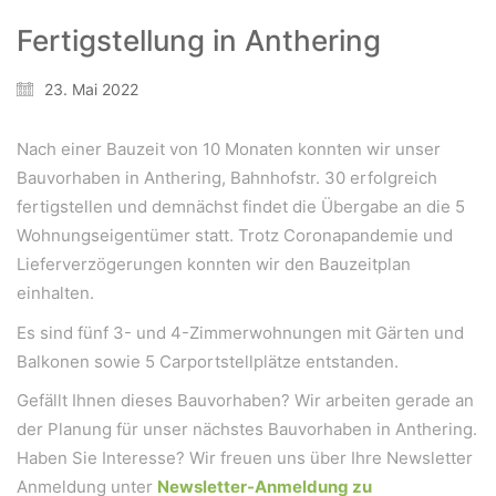
Bergheimerstraße 45
Fertigstellung in Anthering
A-5020 Salzburg
office@weiserleben.at
23. Mai 2022
+43(0) 664 244 88 38
Nach einer Bauzeit von 10 Monaten konnten wir unser
Bauvorhaben in Anthering, Bahnhofstr. 30 erfolgreich
Wir schaffen Lebensräume, die die Außenwelt mit der
fertigstellen und demnächst findet die Übergabe an die 5
Innenwelt verbinden. Das Persönliche steht stets im
Wohnungseigentümer statt. Trotz Coronapandemie und
Vordergrund.
Lieferverzögerungen konnten wir den Bauzeitplan
einhalten.
Kontakt
Es sind fünf 3- und 4-Zimmerwohnungen mit Gärten und
Balkonen sowie 5 Carportstellplätze entstanden.
Newsletter
Gefällt Ihnen dieses Bauvorhaben? Wir arbeiten gerade an
Impressum
der Planung für unser nächstes Bauvorhaben in Anthering.
Datenschutzerklärung – WeiserLeben
Haben Sie Interesse? Wir freuen uns über Ihre Newsletter
Anmeldung unter
Newsletter-Anmeldung zu