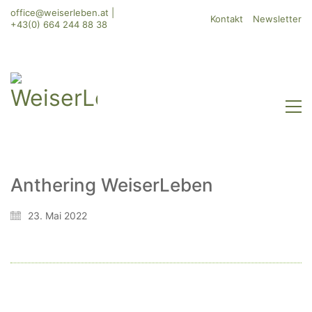
office@weiserleben.at
|
Kontakt
Newsletter
+43(0) 664 244 88 38
Anthering WeiserLeben
WeiserLeben GmbH
23. Mai 2022
Bergheimerstraße 45
A-5020 Salzburg
office@weiserleben.at
+43(0) 664 244 88 38