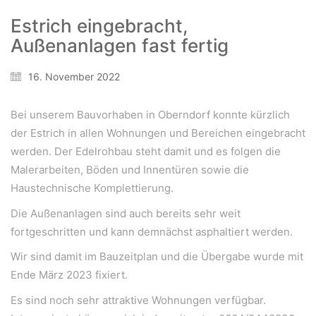
Bergheimerstraße 45
Estrich eingebracht,
A-5020 Salzburg
Außenanlagen fast fertig
office@weiserleben.at
+43(0) 664 244 88 38
16. November 2022
Bei unserem Bauvorhaben in Oberndorf konnte kürzlich
der Estrich in allen Wohnungen und Bereichen eingebracht
Wir schaffen Lebensräume, die die Außenwelt mit der
werden. Der Edelrohbau steht damit und es folgen die
Innenwelt verbinden. Das Persönliche steht stets im
Vordergrund.
Malerarbeiten, Böden und Innentüren sowie die
Haustechnische Komplettierung.
Die Außenanlagen sind auch bereits sehr weit
Kontakt
fortgeschritten und kann demnächst asphaltiert werden.
Newsletter
Wir sind damit im Bauzeitplan und die Übergabe wurde mit
Impressum
Ende März 2023 fixiert.
Datenschutzerklärung – WeiserLeben
Es sind noch sehr attraktive Wohnungen verfügbar.