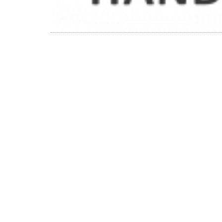
WeiserLeben GmbH
Bergheimerstraße 45
A-5020 Salzburg
office@weiserleben.at
+43(0) 664 244 88 38