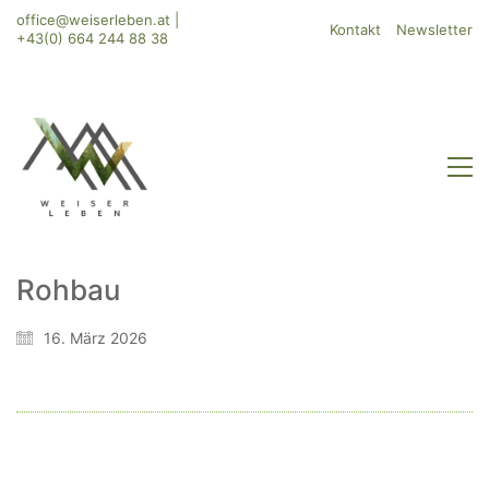
office@weiserleben.at
|
Kontakt
Newsletter
+43(0) 664 244 88 38
Rohbau
WeiserLeben GmbH
16. März 2026
Bergheimerstraße 45
A-5020 Salzburg
office@weiserleben.at
+43(0) 664 244 88 38