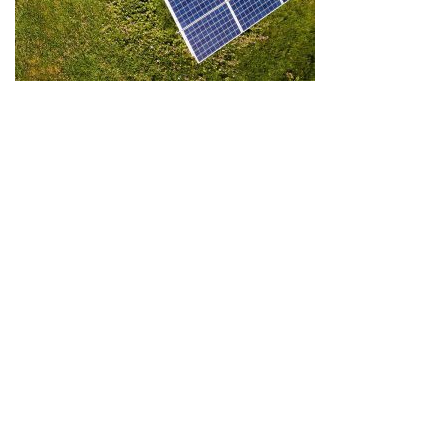
Wir schaffen Lebensräume, die die Außenwelt mit der
Innenwelt verbinden. Das Persönliche steht stets im
Vordergrund.
Kontakt
Newsletter
Impressum
Datenschutzerklärung – WeiserLeben
© Copyright WeiserLeben - A&M Weiser GmbH