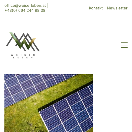
office@weiserleben.at
|
Kontakt
Newsletter
+43(0) 664 244 88 38
WeiserLeben GmbH
Bergheimerstraße 45
A-5020 Salzburg
office@weiserleben.at
+43(0) 664 244 88 38