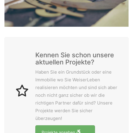
A-5020 Salzburg
office@weiserleben.at
+43(0) 664 244 88 38
Wir schaffen Lebensräume, die die Außenwelt mit der
Kennen Sie schon unsere
Innenwelt verbinden. Das Persönliche steht stets im
aktuellen Projekte?
Vordergrund.
Haben Sie ein Grundstück oder eine
Immobilie wo Sie WeiserLeben
Kontakt
realisieren möchten und sind sich aber
Newsletter
noch nicht ganz sicher ob wir die
Impressum
richtigen Partner dafür sind? Unsere
Projekte werden Sie sicher
Datenschutzerklärung – WeiserLeben
überzeugen!
Projekte ansehen