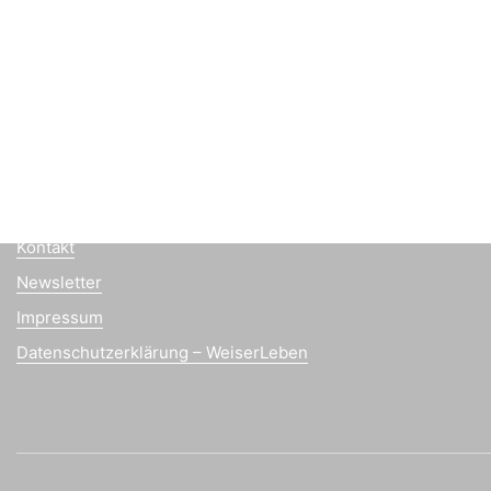
office@weiserleben.at
+43(0) 664 244 88 38
Wir schaffen Lebensräume, die die Außenwelt mit der In
verbinden. Das Persönliche steht stets im Vordergrund.
Kontakt
Newsletter
Impressum
Datenschutzerklärung – WeiserLeben