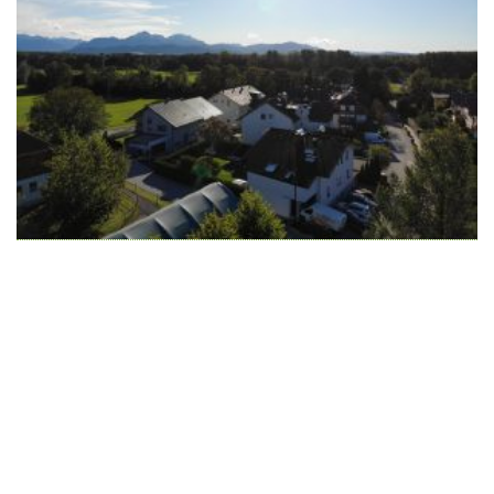
Wir schaffen Lebensräume, die die Außenwelt mit der
Innenwelt verbinden. Das Persönliche steht stets im
Vordergrund.
Kontakt
Newsletter
Impressum
Datenschutzerklärung – WeiserLeben
© Copyright WeiserLeben - A&M Weiser GmbH