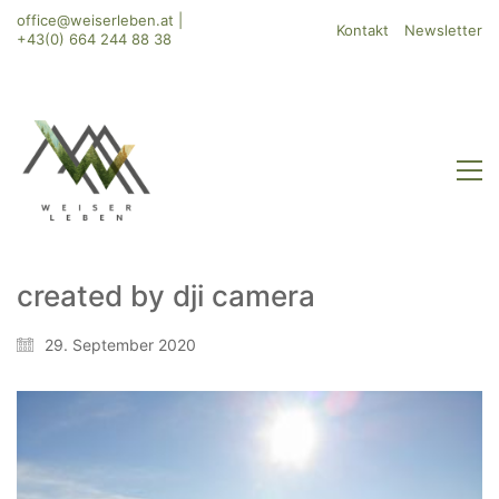
office@weiserleben.at
|
Kontakt
Newsletter
+43(0) 664 244 88 38
created by dji camera
WeiserLeben GmbH
29. September 2020
Bergheimerstraße 45
A-5020 Salzburg
office@weiserleben.at
+43(0) 664 244 88 38