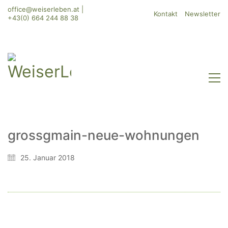
office@weiserleben.at
|
Kontakt
Newsletter
+43(0) 664 244 88 38
grossgmain-neue-wohnungen
WeiserLeben GmbH
25. Januar 2018
Bergheimerstraße 45
A-5020 Salzburg
office@weiserleben.at
+43(0) 664 244 88 38