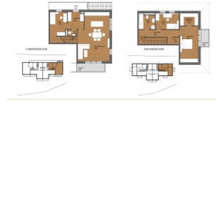
Wir schaffen Lebensräume, die die Außenwelt mit der
Innenwelt verbinden. Das Persönliche steht stets im
Vordergrund.
Kontakt
Newsletter
Impressum
Datenschutzerklärung – WeiserLeben
© Copyright WeiserLeben - A&M Weiser GmbH