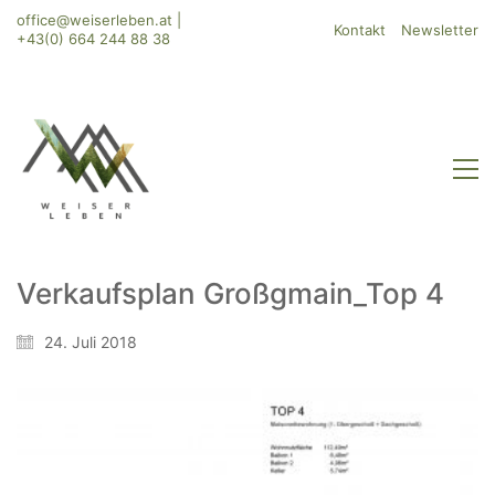
office@weiserleben.at
|
Kontakt
Newsletter
+43(0) 664 244 88 38
Verkaufsplan Großgmain_Top 4
WeiserLeben GmbH
24. Juli 2018
Bergheimerstraße 45
A-5020 Salzburg
office@weiserleben.at
+43(0) 664 244 88 38