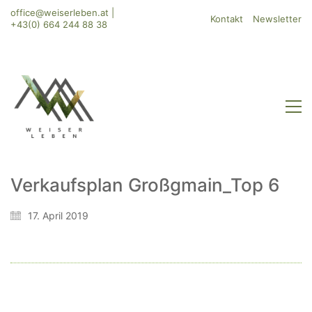
office@weiserleben.at
|
Kontakt
Newsletter
+43(0) 664 244 88 38
Verkaufsplan Großgmain_Top 6
WeiserLeben GmbH
17. April 2019
Bergheimerstraße 45
A-5020 Salzburg
office@weiserleben.at
+43(0) 664 244 88 38