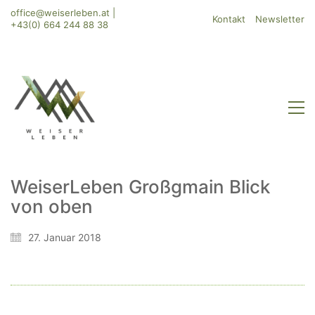
office@weiserleben.at
|
Kontakt
Newsletter
+43(0) 664 244 88 38
WeiserLeben Großgmain Blick
von oben
WeiserLeben GmbH
Bergheimerstraße 45
27. Januar 2018
A-5020 Salzburg
office@weiserleben.at
+43(0) 664 244 88 38