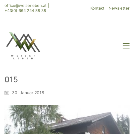
office@weiserleben.at
|
Kontakt
Newsletter
+43(0) 664 244 88 38
015
WeiserLeben GmbH
30. Januar 2018
Bergheimerstraße 45
A-5020 Salzburg
office@weiserleben.at
+43(0) 664 244 88 38