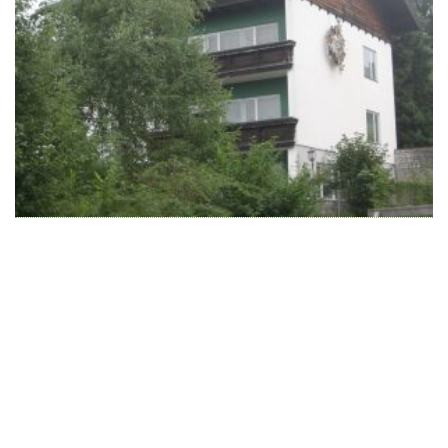
Wir schaffen Lebensräume, die die Außenwelt mit der
Innenwelt verbinden. Das Persönliche steht stets im
Vordergrund.
Kontakt
Newsletter
Impressum
Datenschutzerklärung – WeiserLeben
© Copyright WeiserLeben - A&M Weiser GmbH