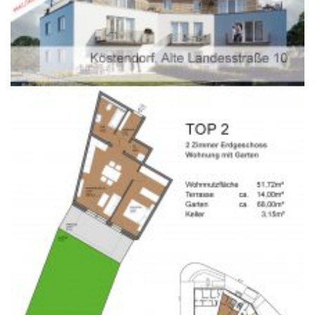
A-5020 Salzburg
office@weiserleben.at
+43(0) 664 244 88 38
Wir schaffen Lebensräume, die die Außenwelt mit der
Innenwelt verbinden. Das Persönliche steht stets im
Vordergrund.
Kontakt
Newsletter
Impressum
Datenschutzerklärung – WeiserLeben