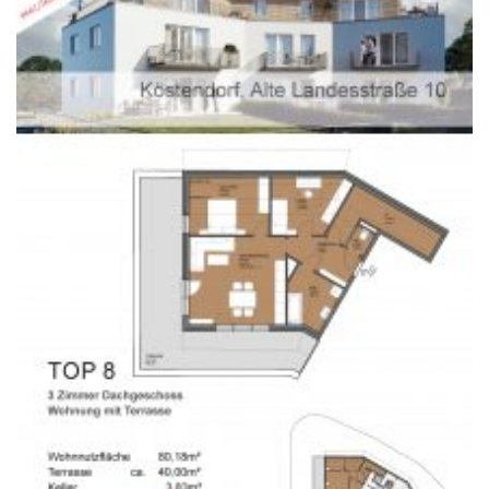
A-5020 Salzburg
office@weiserleben.at
+43(0) 664 244 88 38
Wir schaffen Lebensräume, die die Außenwelt mit der
Innenwelt verbinden. Das Persönliche steht stets im
Vordergrund.
Kontakt
Newsletter
Impressum
Datenschutzerklärung – WeiserLeben