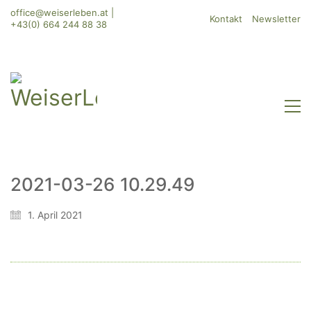
office@weiserleben.at
|
Kontakt
Newsletter
+43(0) 664 244 88 38
2021-03-26 10.29.49
WeiserLeben GmbH
1. April 2021
Bergheimerstraße 45
A-5020 Salzburg
office@weiserleben.at
+43(0) 664 244 88 38