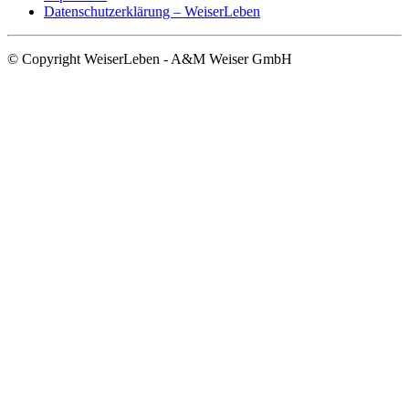
Datenschutzerklärung – WeiserLeben
© Copyright WeiserLeben - A&M Weiser GmbH
Close
this
module
ANMELDUNG ZUM NEWSLETTER
Verpassen Sie
keine Immobilien-
Updates
Bleiben Sie mit dem WeiserLeben Newsletter auf
dem Laufenden, was unsere aktuellen Bauprojekte
und Bauvorhaben betrifft.