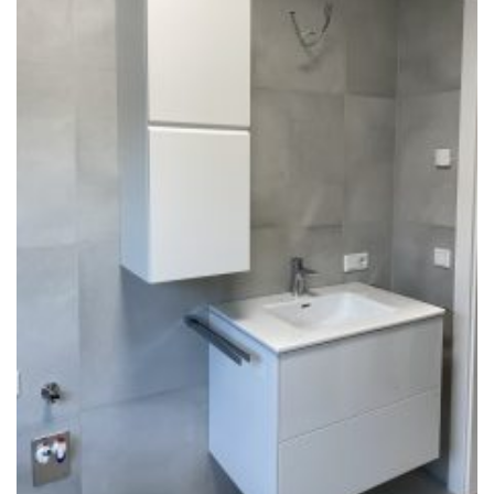
+43(0) 664 244 88 38
Wir schaffen Lebensräume, die die Außenwelt mit der
Innenwelt verbinden. Das Persönliche steht stets im
Vordergrund.
Kontakt
Newsletter
Impressum
Datenschutzerklärung – WeiserLeben
© Copyright WeiserLeben - A&M Weiser GmbH