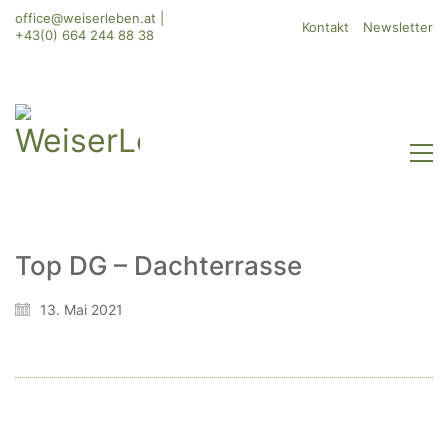
office@weiserleben.at
|
Kontakt
Newsletter
+43(0) 664 244 88 38
Top DG – Dachterrasse
WeiserLeben GmbH
13. Mai 2021
Bergheimerstraße 45
A-5020 Salzburg
office@weiserleben.at
+43(0) 664 244 88 38