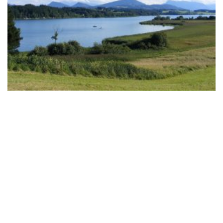
Wir schaffen Lebensräume, die die Außenwelt mit der
Innenwelt verbinden. Das Persönliche steht stets im
Vordergrund.
Kontakt
Newsletter
Impressum
Datenschutzerklärung – WeiserLeben
© Copyright WeiserLeben - A&M Weiser GmbH