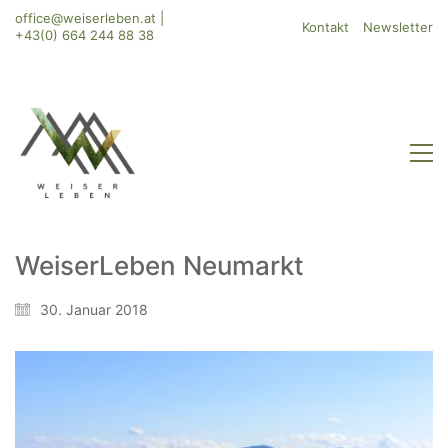
office@weiserleben.at
|
Kontakt
Newsletter
+43(0) 664 244 88 38
WeiserLeben Neumarkt
WeiserLeben GmbH
30. Januar 2018
Bergheimerstraße 45
A-5020 Salzburg
office@weiserleben.at
+43(0) 664 244 88 38