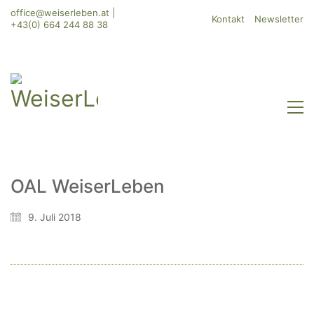
office@weiserleben.at
|
Kontakt
Newsletter
+43(0) 664 244 88 38
OAL WeiserLeben
WeiserLeben GmbH
9. Juli 2018
Bergheimerstraße 45
A-5020 Salzburg
office@weiserleben.at
+43(0) 664 244 88 38