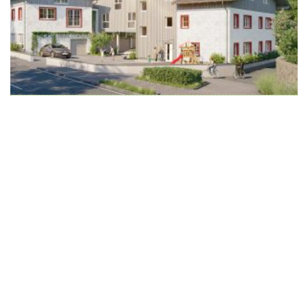
Wir schaffen Lebensräume, die die Außenwelt mit der
Innenwelt verbinden. Das Persönliche steht stets im
Vordergrund.
Kontakt
Newsletter
Impressum
Datenschutzerklärung – WeiserLeben
© Copyright WeiserLeben - A&M Weiser GmbH