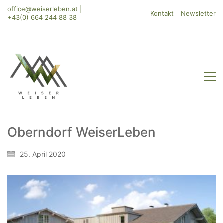
office@weiserleben.at
|
Kontakt
Newsletter
+43(0) 664 244 88 38
Oberndorf WeiserLeben
WeiserLeben GmbH
25. April 2020
Bergheimerstraße 45
A-5020 Salzburg
office@weiserleben.at
+43(0) 664 244 88 38