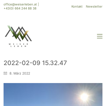
office@weiserleben.at
|
Kontakt
Newsletter
+43(0) 664 244 88 38
2022-02-09 15.32.47
WeiserLeben GmbH
8. März 2022
Bergheimerstraße 45
A-5020 Salzburg
office@weiserleben.at
+43(0) 664 244 88 38