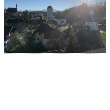
Wir schaffen Lebensräume, die die Außenwelt mit der
Innenwelt verbinden. Das Persönliche steht stets im
Vordergrund.
Kontakt
Newsletter
Impressum
Datenschutzerklärung – WeiserLeben
© Copyright WeiserLeben - A&M Weiser GmbH