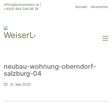
office@weiserleben.at
|
Kontakt
Newsletter
+43(0) 664 244 88 38
neubau-wohnung-oberndorf-
salzburg-04
WeiserLeben GmbH
Bergheimerstraße 45
21. Mai 2023
A-5020 Salzburg
office@weiserleben.at
+43(0) 664 244 88 38