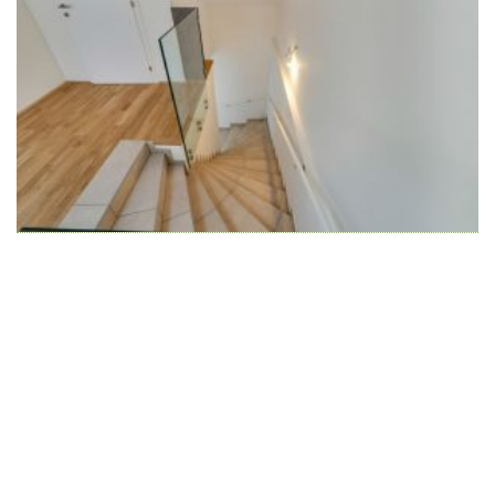
Wir schaffen Lebensräume, die die Außenwelt mit der
Innenwelt verbinden. Das Persönliche steht stets im
Vordergrund.
Kontakt
Newsletter
Impressum
Datenschutzerklärung – WeiserLeben
© Copyright WeiserLeben - A&M Weiser GmbH