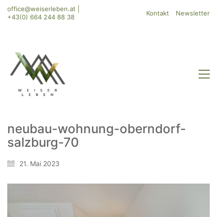
office@weiserleben.at
|
Kontakt
Newsletter
+43(0) 664 244 88 38
neubau-wohnung-oberndorf-
salzburg-70
WeiserLeben GmbH
Bergheimerstraße 45
21. Mai 2023
A-5020 Salzburg
office@weiserleben.at
+43(0) 664 244 88 38