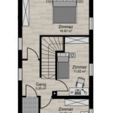
WeiserLeben GmbH
Bergheimerstraße 45
A-5020 Salzburg
office@weiserleben.at
+43(0) 664 244 88 38
Wir schaffen Lebensräume, die die Außenwelt mit der
Innenwelt verbinden. Das Persönliche steht stets im
Vordergrund.
Kontakt