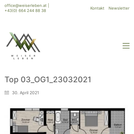
office@weiserleben.at
|
Kontakt
Newsletter
+43(0) 664 244 88 38
Top 03_OG1_23032021
WeiserLeben GmbH
30. April 2021
Bergheimerstraße 45
A-5020 Salzburg
office@weiserleben.at
+43(0) 664 244 88 38