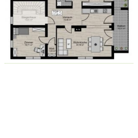
Wir schaffen Lebensräume, die die Außenwelt mit der
Innenwelt verbinden. Das Persönliche steht stets im
Vordergrund.
Kontakt
Newsletter
Impressum
Datenschutzerklärung – WeiserLeben
© Copyright WeiserLeben - A&M Weiser GmbH