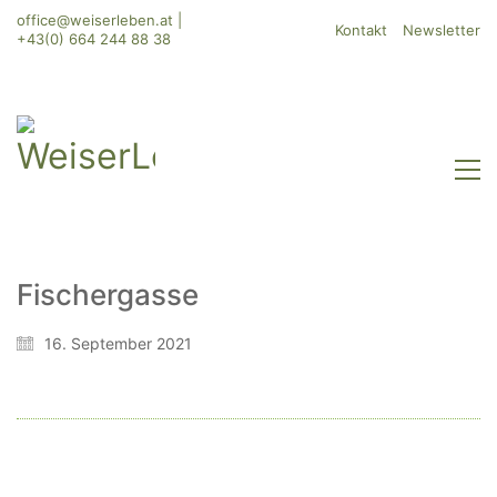
office@weiserleben.at
|
Kontakt
Newsletter
+43(0) 664 244 88 38
Fischergasse
WeiserLeben GmbH
16. September 2021
Bergheimerstraße 45
A-5020 Salzburg
office@weiserleben.at
+43(0) 664 244 88 38