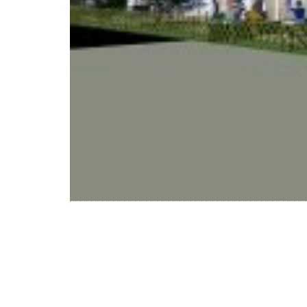
WeiserLeben GmbH