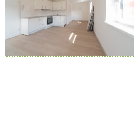
Wir schaffen Lebensräume, die die Außenwelt mit der
Innenwelt verbinden. Das Persönliche steht stets im
Vordergrund.
Kontakt
Newsletter
Impressum
Datenschutzerklärung – WeiserLeben
© Copyright WeiserLeben - A&M Weiser GmbH