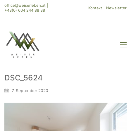
office@weiserleben.at
|
Kontakt
Newsletter
+43(0) 664 244 88 38
DSC_5624
WeiserLeben GmbH
7. September 2020
Bergheimerstraße 45
A-5020 Salzburg
office@weiserleben.at
+43(0) 664 244 88 38