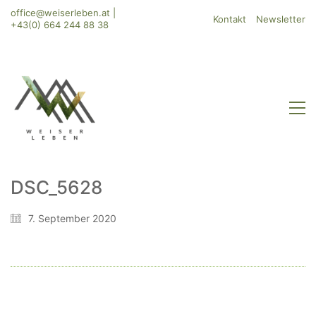
office@weiserleben.at
|
Kontakt
Newsletter
+43(0) 664 244 88 38
DSC_5628
WeiserLeben GmbH
7. September 2020
Bergheimerstraße 45
A-5020 Salzburg
office@weiserleben.at
+43(0) 664 244 88 38