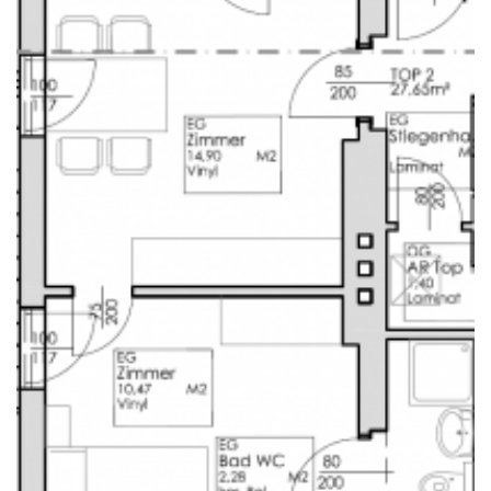
Bergheimerstraße 45
A-5020 Salzburg
office@weiserleben.at
+43(0) 664 244 88 38
Wir schaffen Lebensräume, die die Außenwelt mit der
Innenwelt verbinden. Das Persönliche steht stets im
Vordergrund.
Kontakt
Newsletter
Impressum
Datenschutzerklärung – WeiserLeben