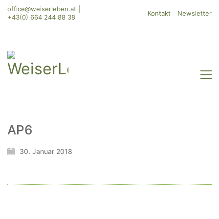
office@weiserleben.at
|
Kontakt
Newsletter
+43(0) 664 244 88 38
AP6
WeiserLeben GmbH
30. Januar 2018
Bergheimerstraße 45
A-5020 Salzburg
office@weiserleben.at
+43(0) 664 244 88 38