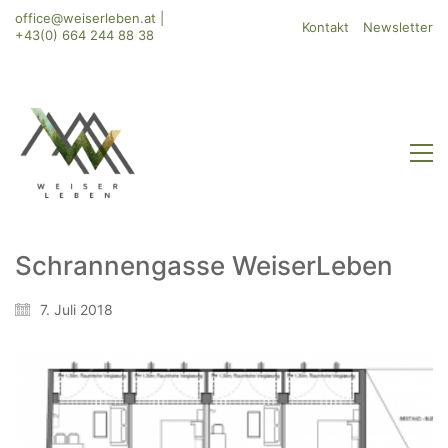
office@weiserleben.at
|
Kontakt
Newsletter
+43(0) 664 244 88 38
Schrannengasse WeiserLeben
WeiserLeben GmbH
7. Juli 2018
Bergheimerstraße 45
A-5020 Salzburg
office@weiserleben.at
+43(0) 664 244 88 38