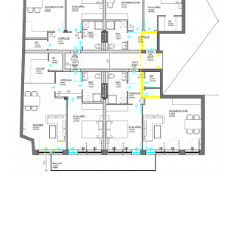
Wir schaffen Lebensräume, die die Außenwelt mit der
Innenwelt verbinden. Das Persönliche steht stets im
Vordergrund.
Kontakt
Newsletter
Impressum
Datenschutzerklärung – WeiserLeben
© Copyright WeiserLeben - A&M Weiser GmbH